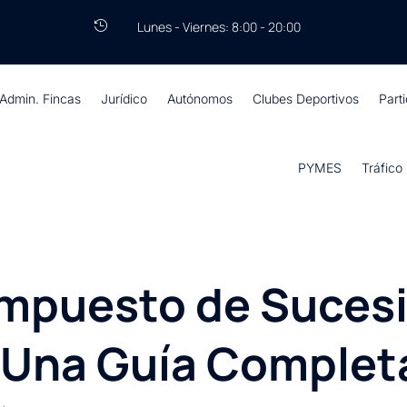
Lunes - Viernes: 8:00 - 20:00

Admin. Fincas
Jurídico
Autónomos
Clubes Deportivos
Part
PYMES
Tráfico
Impuesto de Suces
 Una Guía Complet