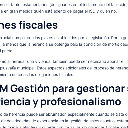
ser tanto testamentarios (designados en el testamento del fallecido)
na en gran medida quién está exento de pagar el ISD y quién no.
nes fiscales
ucial cumplir con los plazos establecidos por la legislación. Por lo g
to, a menos que la herencia se obtenga bajo la condición de mortis ca
 pacto.
mo al heredar una vivienda, también puede ser necesario abonar el Im
usvalía municipal. Estos aspectos adicionales del proceso de herenc
iento de todas las obligaciones fiscales.
M Gestión para gestionar
riencia y profesionalismo
 de herencia puede ser abrumador, especialmente cuando se trata de
e dos décadas de experiencia en la gestión de estos asuntos, estamo
de manera efectiva y cumplir con todas las obligaciones fiscales pert