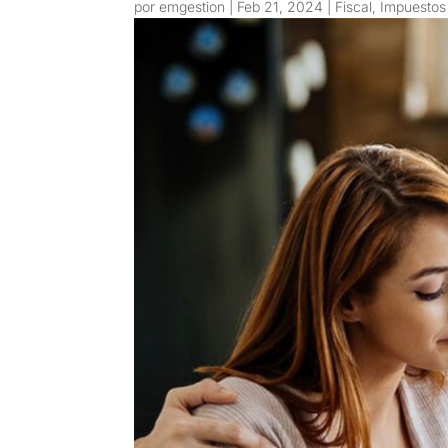
por
emgestion
|
Feb 21, 2024
|
Fiscal
,
Impuestos