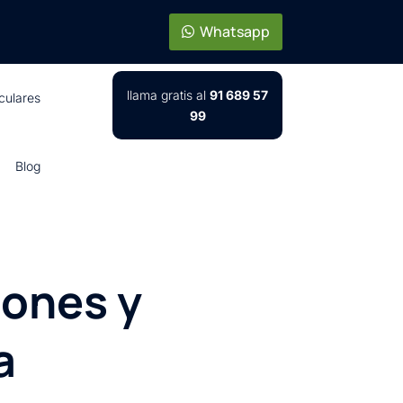
Whatsapp
llama gratis al
91 689 57
iculares
99
Blog
iones y
a