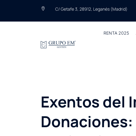
C/ Getafe 3, 28912, Leganés (Madrid)

RENTA 2025
Exentos del 
Donaciones: