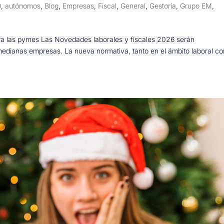
O
,
autónomos
,
Blog
,
Empresas
,
Fiscal
,
General
,
Gestoría
,
Grupo EM
,
ra las pymes Las Novedades laborales y fiscales 2026 serán
medianas empresas. La nueva normativa, tanto en el ámbito laboral c