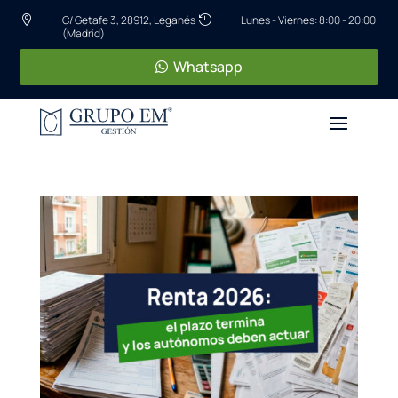
C/ Getafe 3, 28912, Leganés
Lunes - Viernes: 8:00 - 20:00


(Madrid)
Whatsapp