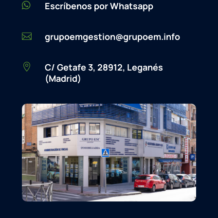

Escríbenos por Whatsapp
grupoemgestion@grupoem.info

C/ Getafe 3, 28912, Leganés

(Madrid)