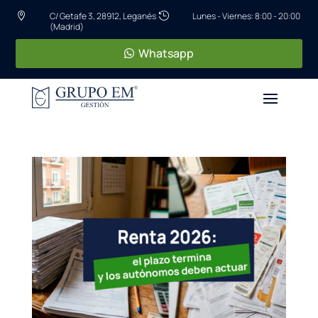
C/ Getafe 3, 28912, Leganés
Lunes - Viernes: 8:00 - 20:00


(Madrid)
Whatsapp