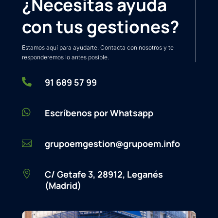
¿Necesitas ayuda
con tus gestiones?
Estamos aquí para ayudarte. Contacta con nosotros y te
responderemos lo antes posible.

91 689 57 99

Escríbenos por Whatsapp
grupoemgestion@grupoem.info

C/ Getafe 3, 28912, Leganés

(Madrid)