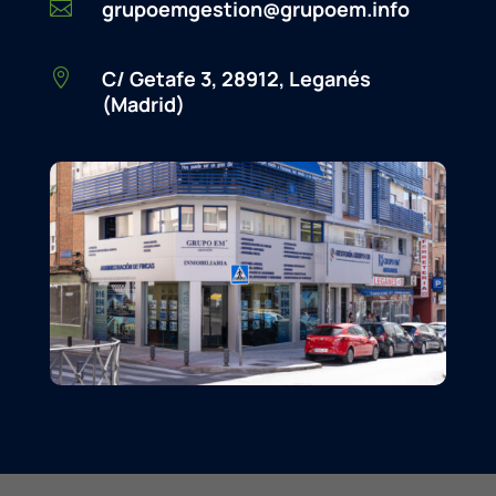
grupoemgestion@grupoem.info

C/ Getafe 3, 28912, Leganés

(Madrid)