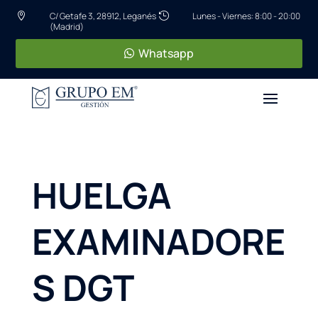
C/ Getafe 3, 28912, Leganés
Lunes - Viernes: 8:00 - 20:00


(Madrid)
Whatsapp
HUELGA
EXAMINADORE
S DGT