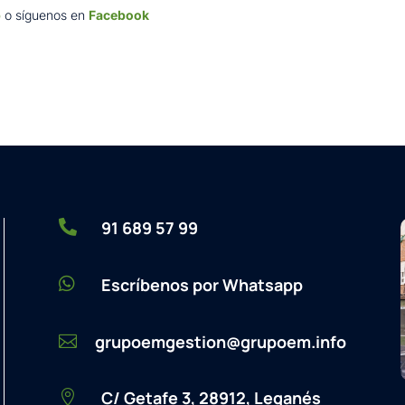
b
o síguenos en
Facebook

91 689 57 99

Escríbenos por Whatsapp
grupoemgestion@grupoem.info

C/ Getafe 3, 28912, Leganés
