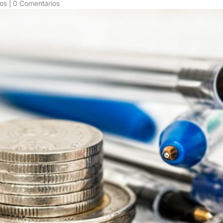
os
|
0 Comentarios