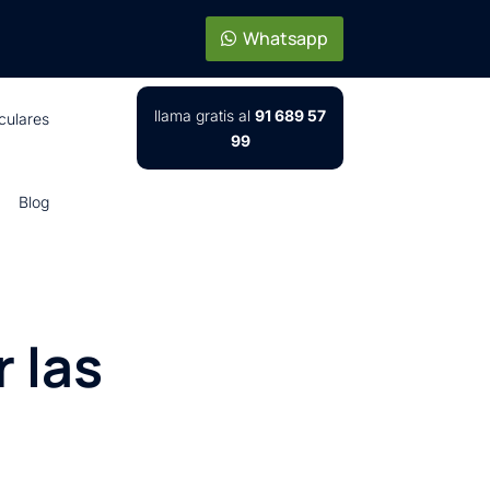
Whatsapp
llama gratis al
91 689 57
iculares
99
Blog
 las