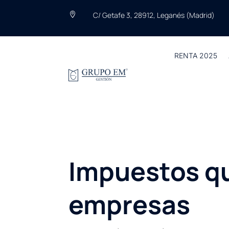
C/ Getafe 3, 28912, Leganés (Madrid)

RENTA 2025
Impuestos qu
empresas