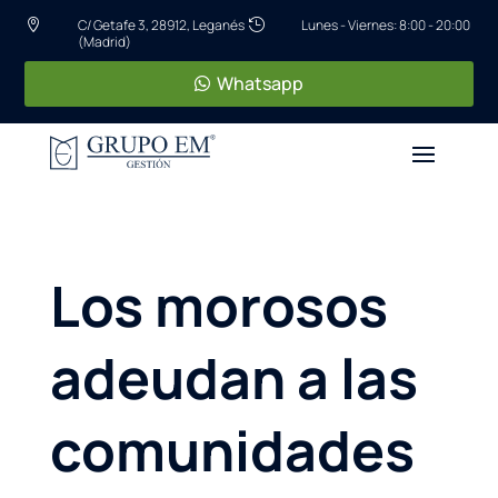
C/ Getafe 3, 28912, Leganés
Lunes - Viernes: 8:00 - 20:00


(Madrid)
Whatsapp
Los morosos
adeudan a las
comunidades