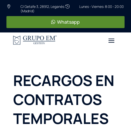
C/ Getafe 3, 28912, Leganés
Lunes - Viernes: 8:00 - 20:00


(Madrid)
Whatsapp
RECARGOS EN
CONTRATOS
TEMPORALES