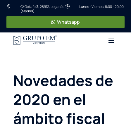
C/ Getafe 3, 28912, Leganés
Lunes - Viernes: 8:00 - 20:00


(Madrid)
Whatsapp
Novedades de
2020 en el
ámbito fiscal