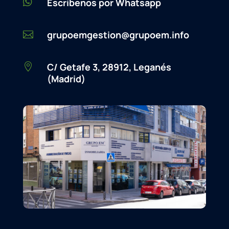

Escríbenos por Whatsapp
grupoemgestion@grupoem.info

C/ Getafe 3, 28912, Leganés

(Madrid)