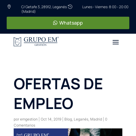
C/ Getafe 3, 28912, Leganés
Lunes - Viernes: 8:00 - 20:00


(Madrid)
Whatsapp
OFERTAS DE
EMPLEO
por
emgestion
|
Oct 14, 2019
|
Blog
,
Leganés
,
Madrid
|
0
Comentarios