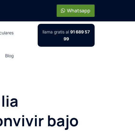
Whatsapp
llama gratis al
91 689 57
iculares
99
Blog
lia
nvivir bajo