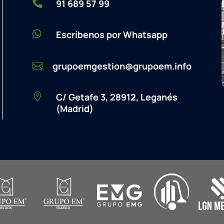

91 689 57 99

Escríbenos por Whatsapp
grupoemgestion@grupoem.info

C/ Getafe 3, 28912, Leganés

(Madrid)