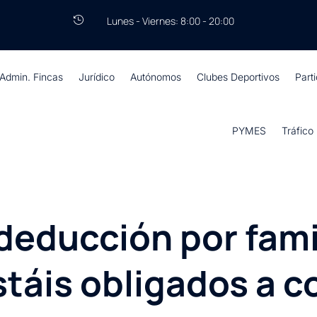
Lunes - Viernes: 8:00 - 20:00

Admin. Fincas
Jurídico
Autónomos
Clubes Deportivos
Part
PYMES
Tráfico
 deducción por fami
táis obligados a co