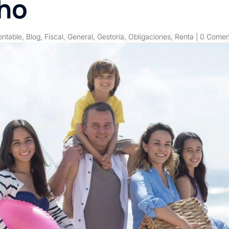
cho
ontable
,
Blog
,
Fiscal
,
General
,
Gestoría
,
Obligaciones
,
Renta
|
0 Comen