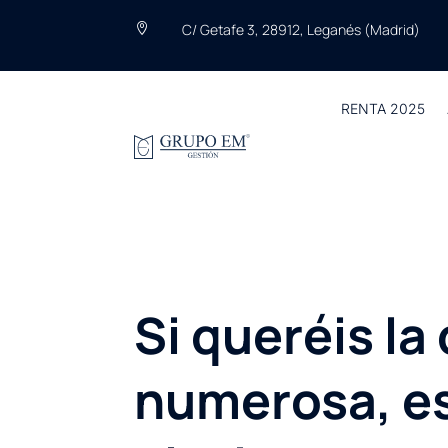
C/ Getafe 3, 28912, Leganés (Madrid)

RENTA 2025
Si queréis la
numerosa, es