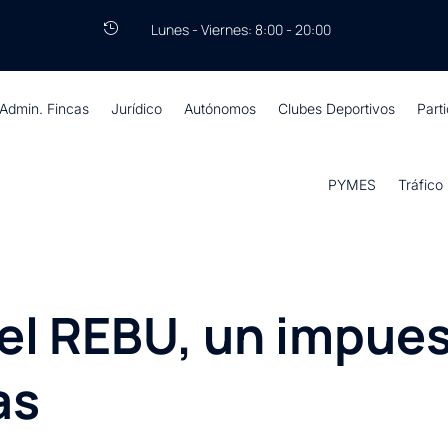
Lunes - Viernes: 8:00 - 20:00

Admin. Fincas
Jurídico
Autónomos
Clubes Deportivos
Part
PYMES
Tráfico
 el REBU, un impue
as