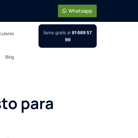
Whatsapp
llama gratis al
91 689 57
iculares
99
Blog
sto para