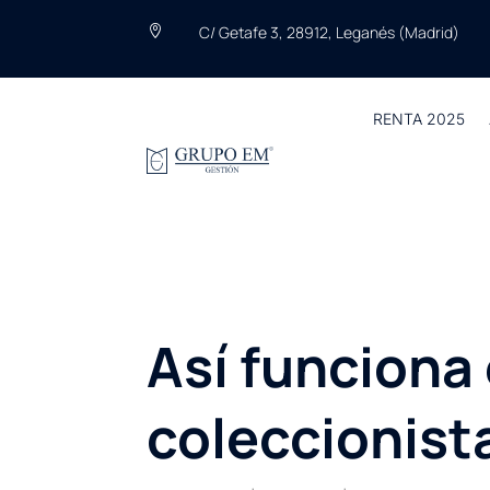
C/ Getafe 3, 28912, Leganés (Madrid)

RENTA 2025
Así funciona
coleccionist