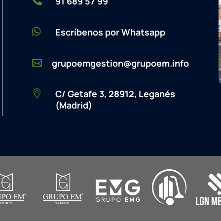

91 689 57 99

Escríbenos por Whatsapp
grupoemgestion@grupoem.info

C/ Getafe 3, 28912, Leganés

(Madrid)