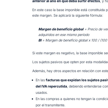
anterior al año en que deba surtir efectos
, y h
En este caso la base imponible está constituida p
este margen. Se aplicará la siguiente fórmula:
Margen de beneficio global
= Precio de vent
adquiridos en ese mismo período
BI
= Margen de beneficio global x 100 / (100 +
Si este margen es negativo, la base imponible se
Los sujetos pasivos que opten por esta modalidad
Además, hay otros aspectos en relación con es
En las
facturas que expidan los sujetos pas
del IVA repercutida
, debiendo entenderse com
usados.
En las compras a quienes no tengan la condici
por el transmitente.