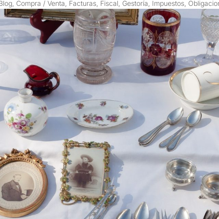
Blog
,
Compra / Venta
,
Facturas
,
Fiscal
,
Gestoría
,
Impuestos
,
Obligacio