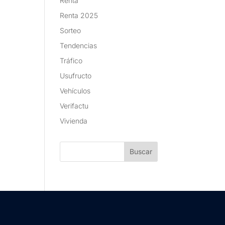
Renta
Renta 2025
Sorteo
Tendencias
Tráfico
Usufructo
Vehículos
Verifactu
Vivienda