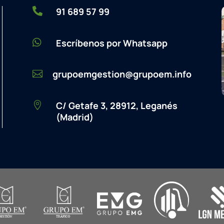

91 689 57 99

Escríbenos por Whatsapp
grupoemgestion@grupoem.info

C/ Getafe 3, 28912, Leganés

(Madrid)