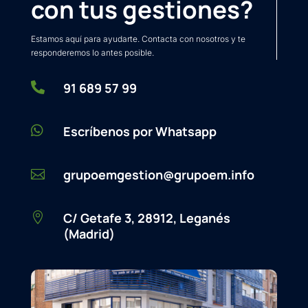
con tus gestiones?
Estamos aquí para ayudarte. Contacta con nosotros y te
responderemos lo antes posible.

91 689 57 99

Escríbenos por Whatsapp
grupoemgestion@grupoem.info

C/ Getafe 3, 28912, Leganés

(Madrid)