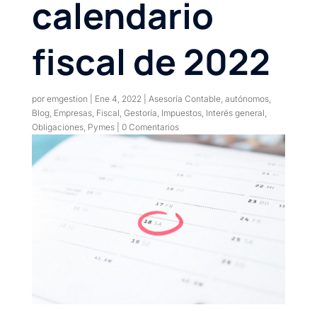
calendario
fiscal de 2022
por
emgestion
|
Ene 4, 2022
|
Asesoría Contable
,
autónomos
,
Blog
,
Empresas
,
Fiscal
,
Gestoría
,
Impuestos
,
Interés general
,
Obligaciones
,
Pymes
|
0 Comentarios