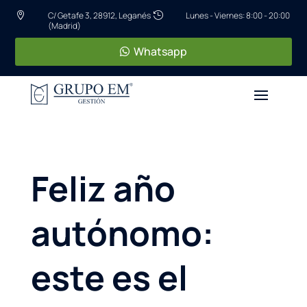
C/ Getafe 3, 28912, Leganés
Lunes - Viernes: 8:00 - 20:00


(Madrid)
Whatsapp
Feliz año
autónomo:
este es el