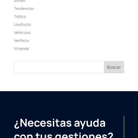
Sorteo
Tendencias
Tráfico
Usufructo
Vehículos
Verifactu
Vivienda
¿Necesitas ayuda
con tus gestiones?