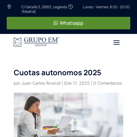
C/ Getafe 3, 28912, Leganés
Lunes - Viernes: 8:00 - 20:00


(Madrid)
Whatsapp
Cuotas autonomos 2025
por
Juan Carlos Riveroll
|
Ene 17, 2025
|
0 Comentarios