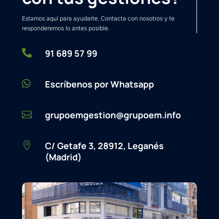
Estamos aquí para ayudarte. Contacta con nosotros y te
responderemos lo antes posible.

91 689 57 99

Escríbenos por Whatsapp
grupoemgestion@grupoem.info

C/ Getafe 3, 28912, Leganés

(Madrid)