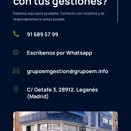
con tus gestiones?
Estamos aquí para ayudarte. Contacta con nosotros y te
responderemos lo antes posible.

91 689 57 99

Escríbenos por Whatsapp
grupoemgestion@grupoem.info

C/ Getafe 3, 28912, Leganés

(Madrid)