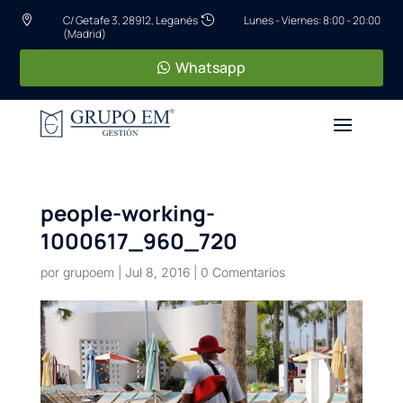
C/ Getafe 3, 28912, Leganés
Lunes - Viernes: 8:00 - 20:00


(Madrid)
Whatsapp
people-working-
1000617_960_720
por
grupoem
|
Jul 8, 2016
|
0 Comentarios