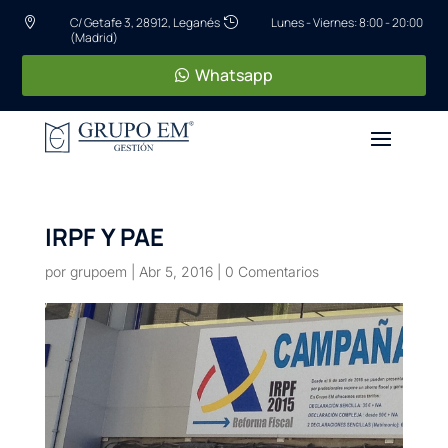
C/ Getafe 3, 28912, Leganés
Lunes - Viernes: 8:00 - 20:00


(Madrid)
Whatsapp
IRPF Y PAE
por
grupoem
|
Abr 5, 2016
|
0 Comentarios