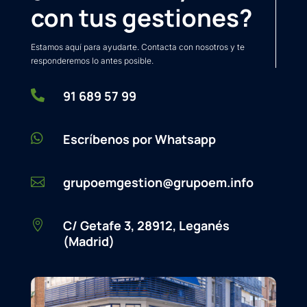
con tus gestiones?
Estamos aquí para ayudarte. Contacta con nosotros y te
responderemos lo antes posible.

91 689 57 99

Escríbenos por Whatsapp
grupoemgestion@grupoem.info

C/ Getafe 3, 28912, Leganés

(Madrid)