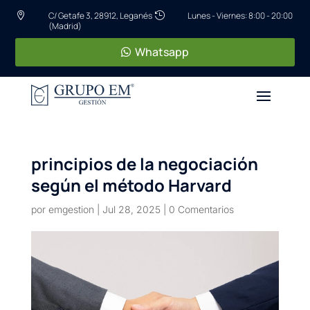
C/ Getafe 3, 28912, Leganés
Lunes - Viernes: 8:00 - 20:00


(Madrid)
Whatsapp
principios de la negociación
según el método Harvard
por
emgestion
|
Jul 28, 2025
|
0 Comentarios