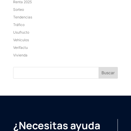
Renta 2025
Sorteo
Tendencias
Tráfico
Usufructo
Vehículos
Verifactu
Vivienda
¿Necesitas ayuda