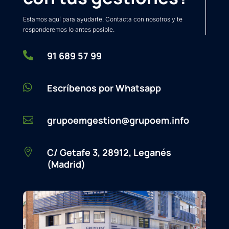
Estamos aquí para ayudarte. Contacta con nosotros y te
responderemos lo antes posible.

91 689 57 99

Escríbenos por Whatsapp
grupoemgestion@grupoem.info

C/ Getafe 3, 28912, Leganés

(Madrid)