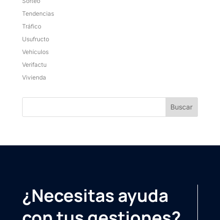
Sorteo
Tendencias
Tráfico
Usufructo
Vehículos
Verifactu
Vivienda
¿Necesitas ayuda
con tus gestiones?