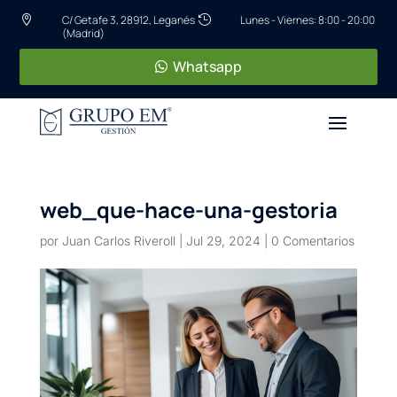
C/ Getafe 3, 28912, Leganés
Lunes - Viernes: 8:00 - 20:00


(Madrid)
Whatsapp
web_que-hace-una-gestoria
por
Juan Carlos Riveroll
|
Jul 29, 2024
|
0 Comentarios