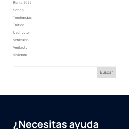
Renta 2025
Sorteo
Tendencias
Tráfico
Usufructo
Vehículos
Verifactu
Vivienda
¿Necesitas ayuda