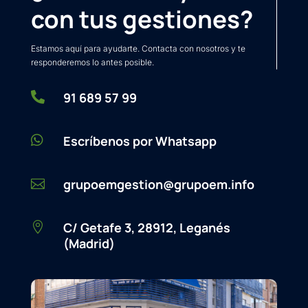
con tus gestiones?
Estamos aquí para ayudarte. Contacta con nosotros y te
responderemos lo antes posible.

91 689 57 99

Escríbenos por Whatsapp
grupoemgestion@grupoem.info

C/ Getafe 3, 28912, Leganés

(Madrid)