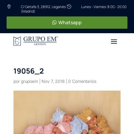
C/ Getafe 3, 28912, Leganés
Lunes - Viernes: 8:00 - 20:00


(Madrid)
Whatsapp
19056_2
por
grupoem
|
Nov 7, 2016
|
0 Comentarios