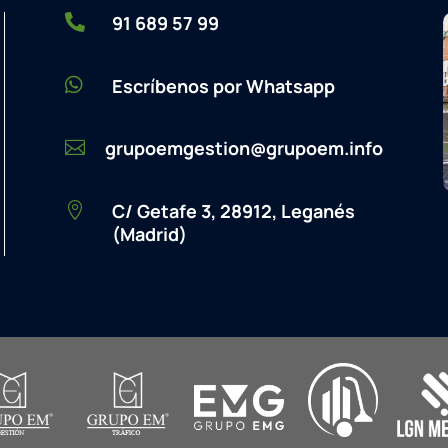

91 689 57 99

Escríbenos por Whatsapp
grupoemgestion@grupoem.info

C/ Getafe 3, 28912, Leganés

(Madrid)