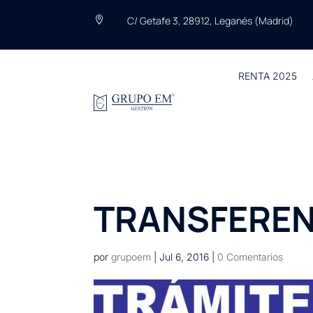
C/ Getafe 3, 28912, Leganés (Madrid)

RENTA 2025
TRANSFEREN
por
grupoem
|
Jul 6, 2016
|
0 Comentarios