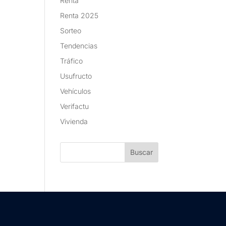
Renta
Renta 2025
Sorteo
Tendencias
Tráfico
Usufructo
Vehículos
Verifactu
Vivienda