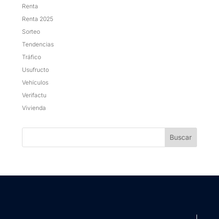
Renta
Renta 2025
Sorteo
Tendencias
Tráfico
Usufructo
Vehículos
Verifactu
Vivienda