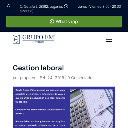
C/ Getafe 3, 28912, Leganés
Lunes - Viernes: 8:00 - 20:00


(Madrid)
Whatsapp
Gestion laboral
por
grupoem
|
Feb 24, 2016
|
0 Comentarios