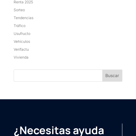
Renta 2025
Sorteo
Tendencias
Tráfico
Usufructo
Vehículos
Verifactu
Vivienda
¿Necesitas ayuda