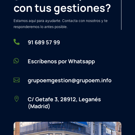
con tus gestiones?
Estamos aquí para ayudarte. Contacta con nosotros y te
responderemos lo antes posible.

91 689 57 99

Escríbenos por Whatsapp
grupoemgestion@grupoem.info

C/ Getafe 3, 28912, Leganés

(Madrid)