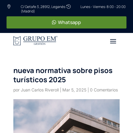
C/ Getafe 3, 28912, Leganés
Lunes - Viernes: 8:00 - 20:00


(Madrid)
Whatsapp
nueva normativa sobre pisos
turísticos 2025
por
Juan Carlos Riveroll
|
Mar 5, 2025
|
0 Comentarios