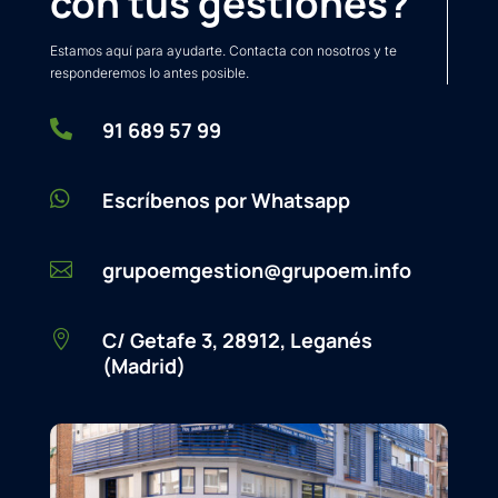
con tus gestiones?
Estamos aquí para ayudarte. Contacta con nosotros y te
responderemos lo antes posible.

91 689 57 99

Escríbenos por Whatsapp
grupoemgestion@grupoem.info

C/ Getafe 3, 28912, Leganés

(Madrid)