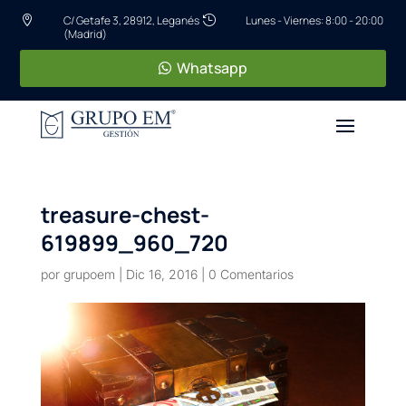
C/ Getafe 3, 28912, Leganés
Lunes - Viernes: 8:00 - 20:00


(Madrid)
Whatsapp
treasure-chest-
619899_960_720
por
grupoem
|
Dic 16, 2016
|
0 Comentarios